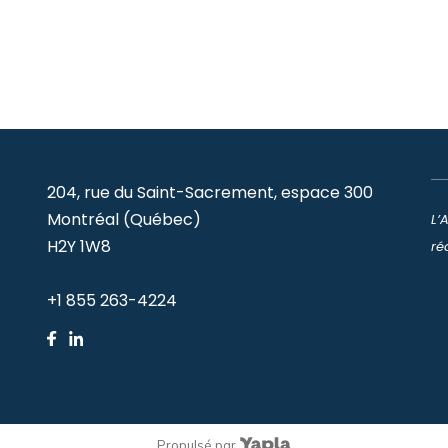
204, rue du Saint-Sacrement, espace 300
Montréal (Québec)
L’
H2Y 1W8
ré
+1 855 263-4224
Propulsé par