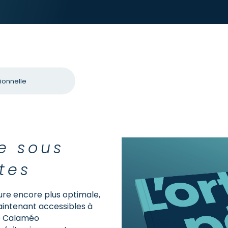
ionnelle
e sous
tes
ure encore plus optimale,
maintenant accessibles à
e Calaméo