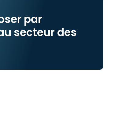
oser par
au secteur des