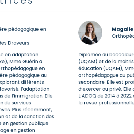
trices
ère pédagogique en
Magalie 
Orthopé
 des Draveurs
ise en adaptation
Diplômée du baccalauré
oke), Mme Guérin a
(UQAM) et de la maitri
orthopédagogue en
éducation (UQAM), Mm
illère pédagogique au
orthopédagogue au publi
xplorant différents
secondaire. Elle est pro
éfavorisé, l’adaptation
d’exercer au privé. Elle
s de l’immigration. Elle
L’ADOQ de 2014 à 2022 
on de services
la revue professionnelle
lèves. Plus récemment,
on et de la sanction des
e en gestion publique
sage en gestion