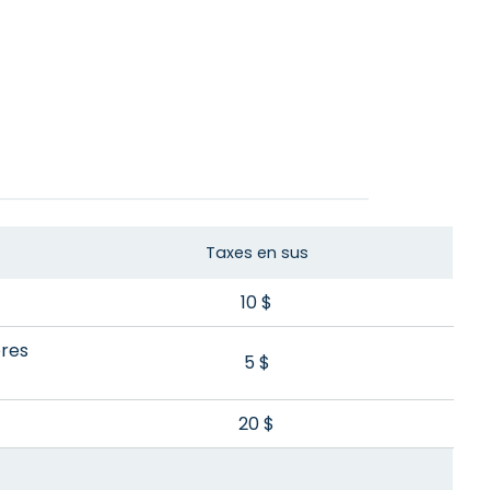
Taxes en sus
10 $
bres
5 $
20 $