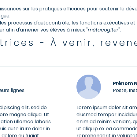
ssances sur les pratiques efficaces pour soutenir le dé
ogue.
les processus d'autocontrôle, les fonctions exécutives et
r afin d'amener vos élèves à mieux "
métacogiter
".
rices - À venir, reven
Prénom 
eurs lignes
Poste, Ins
piscing elit, sed do
Lorem ipsum dolor sit ame
lore magna aliqua. Ut
eiusmod tempor incididun
ation ullamco laboris
enim ad minim veniam, qui
is aute irure dolor in
ut aliquip ex ea commodo 
 dolore eu fugiat
reprehenderit in voluptate