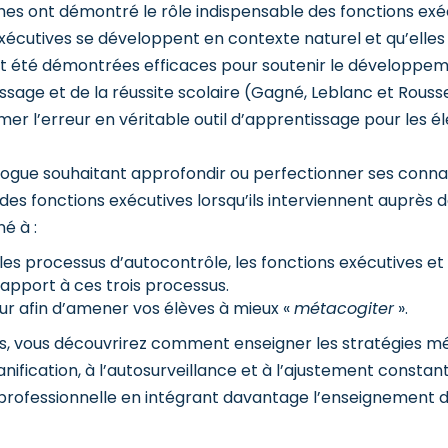
es ont démontré le rôle indispensable des fonctions exéc
xécutives se développent en contexte naturel et qu’elles 
nt été démontrées efficaces pour soutenir le développeme
sage et de la réussite scolaire (Gagné, Leblanc et Rousse
er l’erreur en véritable outil d’apprentissage pour les élè
ogue souhaitant approfondir ou perfectionner ses connai
es fonctions exécutives lorsqu’ils interviennent auprès de
é à :
les processus d’autocontrôle, les fonctions exécutives et
apport à ces trois processus.
r afin d’amener vos élèves à mieux «
métacogiter
».
ts, vous découvrirez comment enseigner les stratégies mét
ification, à l’autosurveillance et à l’ajustement constant
professionnelle en intégrant davantage l’enseignement d