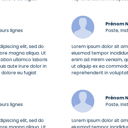
Prénom 
eurs lignes
Poste, Ins
piscing elit, sed do
Lorem ipsum dolor sit ame
lore magna aliqua. Ut
eiusmod tempor incididun
ation ullamco laboris
enim ad minim veniam, qui
is aute irure dolor in
ut aliquip ex ea commodo 
 dolore eu fugiat
reprehenderit in voluptate
Prénom 
eurs lignes
Poste, Ins
piscing elit, sed do
Lorem ipsum dolor sit ame
lore magna aliqua. Ut
eiusmod tempor incididun