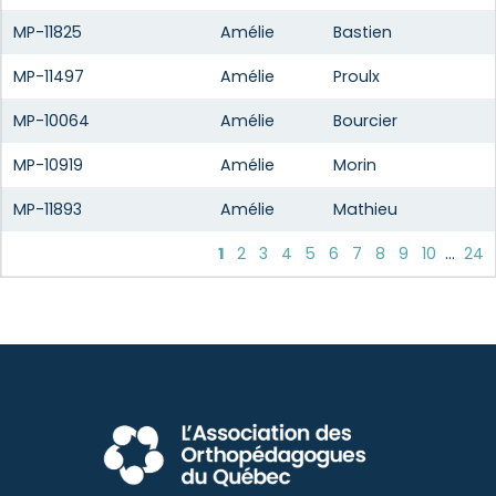
MP-11825
Amélie
Bastien
MP-11497
Amélie
Proulx
MP-10064
Amélie
Bourcier
MP-10919
Amélie
Morin
MP-11893
Amélie
Mathieu
1
2
3
4
5
6
7
8
9
10
...
24