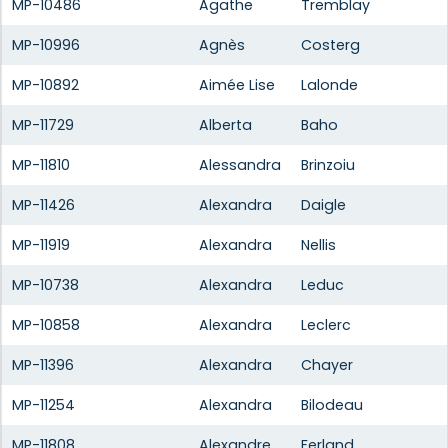
MP-10486
Agathe
Tremblay
MP-10996
Agnès
Costerg
MP-10892
Aimée Lise
Lalonde
MP-11729
Alberta
Baho
MP-11810
Alessandra
Brinzoiu
MP-11426
Alexandra
Daigle
MP-11919
Alexandra
Nellis
MP-10738
Alexandra
Leduc
MP-10858
Alexandra
Leclerc
MP-11396
Alexandra
Chayer
MP-11254
Alexandra
Bilodeau
MP-11808
Alexandre
Ferland