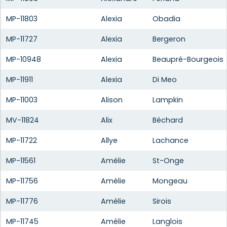
MP-11803
Alexia
Obadia
MP-11727
Alexia
Bergeron
MP-10948
Alexia
Beaupré-Bourgeois
MP-11911
Alexia
Di Meo
MP-11003
Alison
Lampkin
MV-11824
Alix
Béchard
MP-11722
Allye
Lachance
MP-11561
Amélie
St-Onge
MP-11756
Amélie
Mongeau
MP-11776
Amélie
Sirois
MP-11745
Amélie
Langlois