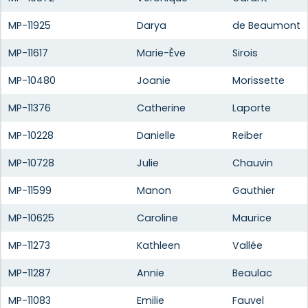
MP-11925
Darya
de Beaumont
MP-11617
Marie-Ève
Sirois
MP-10480
Joanie
Morissette
MP-11376
Catherine
Laporte
MP-10228
Danielle
Reiber
MP-10728
Julie
Chauvin
MP-11599
Manon
Gauthier
MP-10625
Caroline
Maurice
MP-11273
Kathleen
Vallée
MP-11287
Annie
Beaulac
MP-11083
Emilie
Fauvel