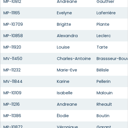
MP-10812
Andréane
Gauthier
MP-11165
Evelyne
Laferrière
MP-10709
Brigitte
Plante
MP-10858
Alexandra
Leclerc
MP-11920
Louise
Tarte
MV-11450
Charles-Antoine
Brassseur-Bouv
MP-11232
Marie-Eve
Bélisle
MV-11844
Karine
Pellerin
MP-10109
Isabelle
Malouin
MP-11216
Andreane
Rheault
MP-11386
Élodie
Boutin
MP-10872
Véronique
Garant