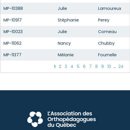
MP-10388
Julie
Lamoureux
MP-10917
Stéphanie
Perey
MP-10023
Julie
Comeau
MP-11062
Nancy
Chubby
MP-11377
Mélanie
Fournelle
1
2
3
4
5
6
7
8
9
10
...
24