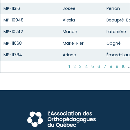
MP-11316
Josée
Perron
MP-10948
Alexia
Beaupré-B
MP-10242
Manon
Laferrière
MP-11668
Marie-Pier
Gagné
MP-11784
Ariane
Émard-Lau
1
2
3
4
5
6
7
8
9
10
.