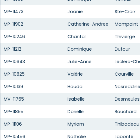
MP-11473
Joanie
Ste-Croix
MP-11902
Catherine-Andree
Mompoint
MP-10246
Chantal
Thivierge
MP-11212
Dominique
Dufour
MP-10643
Julie-Anne
Leclerc-Ch
MP-10825
Valérie
Courville
MP-10139
Houda
Nasreddin
MV-11765
Isabelle
Desmeules
MP-11895
Dorielle
Bouchard
MP-11106
Myriam
Thibodeau
MP-10456
Nathalie
Labonté