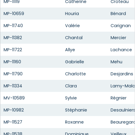
MP-11119
Catherine
Croteau
MP-10659
Houria
Bénard
MP-11740
Valérie
Carignan
MP-11382
Chantal
Mercier
MP-11722
Allye
Lachance
MP-11160
Gabrielle
Mehu
MP-11790
Charlotte
Desjardins
MP-11334
Clara
Lamy-Mala
MV-10589
Sylvie
Régnier
MP-10982
Stéphanie
Desaulnier
MP-11527
Roxanne
Beauregar
MP-11538
Dominique
Veilleux